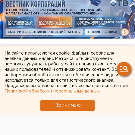
На сайте используются cookie-файлы и сервис для
ЧИТАЙТЕ ТАКЖЕ:
анализа данных Яндекс.Метрика. Эти инструменты
помогают улучшать работу сайта, понимать интересы
Полпред Жога рассказал подробности об
наших пользователей и оптимизировать контент. Вся
информация обрабатывается в обезличенном виде и
атаке БПЛА на склад в Екатеринбурге
используется только для статистического анализа.
Продолжая использовать сайт, вы соглашаетесь с нашей
Очевидец рассказал про атаку на склад
Политикой обработки персональных данных
.
Wildberries в Екатеринбурге
В Wildberries рассказали о судьбе товаров на
Принимаю
горящем складе в Екатеринбурге
Китайские перевозчики потеснили
российские компании с внутреннего рынка