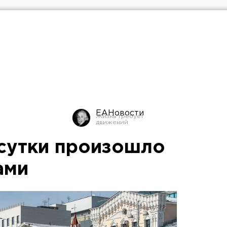
ЕАНовости
 сутки произошло
ами