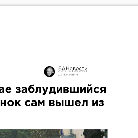
ЕАНовости
ае заблудившийся
енок сам вышел из