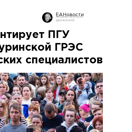
ЕАНовости
нтирует ПГУ
уринской ГРЭС
ских специалистов