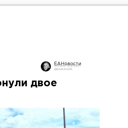
ЕАНовости
онули двое