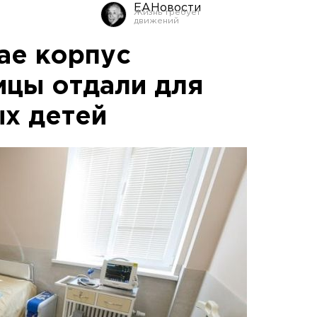
ЕАНовости
ае корпус
ицы отдали для
х детей