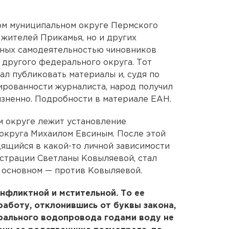
м муниципальном округе Пермского
 жителей Прикамья, но и других
ьных самодеятельностью чиновников
 другого федерального округа. Тот
чал публиковать материалы и, судя по
ированности журналиста, народ получил
зненно. Подробности в материале ЕАН.
м округе лежит установление
округа Михаилом Евсиным. После этой
дящийся в какой-то личной зависимости
страции Светланы Ковыляевой, стал
В основном — против Ковыляевой.
нфликтной и мстительной. То ее
работу, отклонившись от буквы закона,
трального водопровода годами воду не