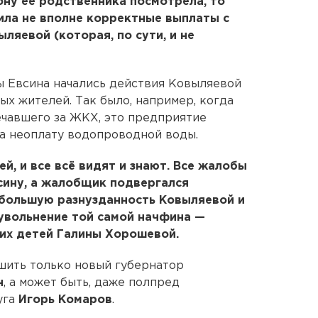
рону ее родственника посмотрела, то
ла не вполне корректные выплаты с
ляевой (которая, по сути, и не
ы Евсина начались действия Ковыляевой
ых жителей. Так было, например, когда
чавшего за ЖКХ, это предприятие
за неоплату водопроводной воды.
й, и все всё видят и знают. Все жалобы
сину, а жалобщик подвергался
 большую разнузданность Ковыляевой и
 увольнение той самой начфина —
их детей Галины Хорошевой.
ешить только новый губернатор
н
, а может быть, даже полпред
уга
Игорь Комаров
.