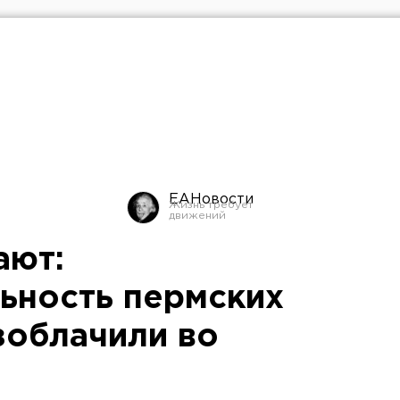
ЕАНовости
ают:
ьность пермских
зоблачили во