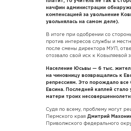
платит, то учитель не так в сто
начфин администрации обнаружи
компенсацией за увольнение Ковы
увольнялась на самом деле).
В итоге при одобрении со сторон
против интересов службы и местн
после смены директора МУП, отве
отозвало свой иск к Ковыляевой 
Население Юсьвы — 6 тыс. жителе
на чиновницу возвращались к Ев
репрессиям. Это порождало все
Евсина. Последней каплей стало
матери троих несовершеннолетн
Судя по всему, проблему могут р
Пермского края
Дмитрий Махони
Приволжского федерального окр