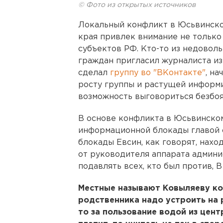
© Фото из открытых источников
Локальный конфликт в Юсьвинско
края привлек внимание не только
субъектов РФ. Кто-то из недовол
граждан пригласил журналиста из
сделал
группу во "ВКонтакте"
, на
росту группы и растущей информ
возможность выговориться безбоя
В основе конфликта в Юсьвинско
информационной блокады главой 
блокады Евсин, как говорят, нахо
от руководителя аппарата админи
подавлять всех, кто был против, 
Местные называют Ковыляеву ко
родственника надо устроить на 
то за пользование водой из цен