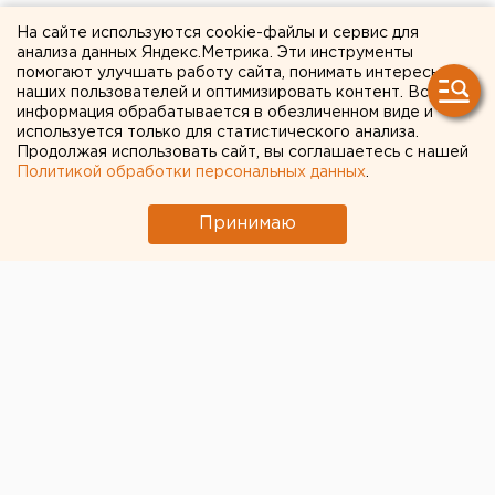
ПОСЕВНЫЕ РАБОТЫ
На сайте используются cookie-файлы и сервис для
анализа данных Яндекс.Метрика. Эти инструменты
помогают улучшать работу сайта, понимать интересы
ЕКАТЕРИНБУРГ. 23 мая Режевское и
наших пользователей и оптимизировать контент. Вся
Пышминское управления сельского хозяйства и
информация обрабатывается в обезличенном виде и
продовольствия завершили посев яровых
используется только для статистического анализа.
Продолжая использовать сайт, вы соглашаетесь с нашей
зерновых культур, сообщили в областном
Политикой обработки персональных данных
.
министерстве сельского хозяйства и
продовольствия.
Принимаю
ЕКАТЕРИНБУРГ. 23 мая Режевское и Пышминское
управления сельского хозяйства и продовольствия
завершили посев яровых зерновых культур,
сообщили в областном министерстве сельского
хозяйства и продовольствия. В целом на Среднем
Урале выполнено более 70 процентов весенних
полевых работ. Благодаря приобретению новейшей
техники, темпы сева в два раза выше, чем в прошлом
году. Вспашка, боронование, вкладка семян, засыпка