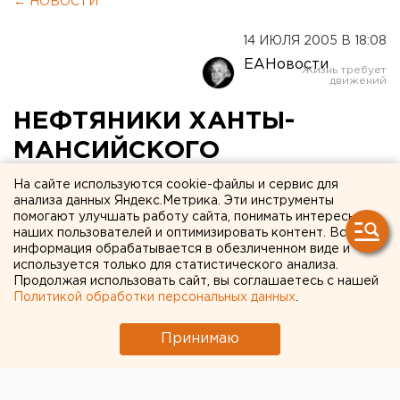
← НОВОСТИ
14 ИЮЛЯ 2005 В 18:08
ЕАНовости
НЕФТЯНИКИ ХАНТЫ-
МАНСИЙСКОГО
АВТОНОМНОГО ОКРУГА -
На сайте используются cookie-файлы и сервис для
анализа данных Яндекс.Метрика. Эти инструменты
ЮГРЫ БУДУТ ПОМОГАТЬ
помогают улучшать работу сайта, понимать интересы
наших пользователей и оптимизировать контент. Вся
ЛЕСНИЧИМ В ТУШЕНИИ
информация обрабатывается в обезличенном виде и
ЛЕСНЫХ ПОЖАРОВ
используется только для статистического анализа.
Продолжая использовать сайт, вы соглашаетесь с нашей
Политикой обработки персональных данных
.
ХАНТЫ-МАНСИЙСК, ХАНТЫ-МАНСИЙСКИЙ
АВТОНОМНЫЙ ОКРУГ - ЮГРА.
Принимаю
ХАНТЫ-МАНСИЙСК, ХАНТЫ-МАНСИЙСКИЙ
АВТОНОМНЫЙ ОКРУГ - ЮГРА. Специалисты