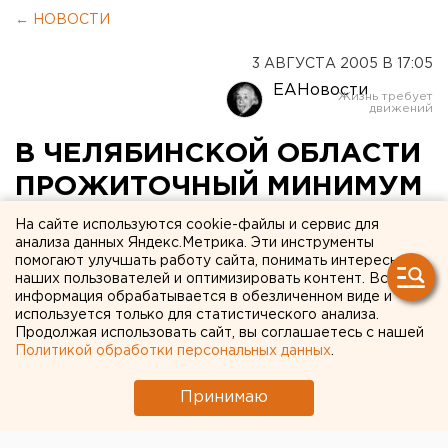
← НОВОСТИ
3 АВГУСТА 2005 В 17:05
ЕАНовости
В ЧЕЛЯБИНСКОЙ ОБЛАСТИ
ПРОЖИТОЧНЫЙ МИНИМУМ
НА ДУШУ НАСЕЛЕНИЯ
На сайте используются cookie-файлы и сервис для
анализа данных Яндекс.Метрика. Эти инструменты
СОСТАВИЛ 2572 РУБЛЯ
помогают улучшать работу сайта, понимать интересы
наших пользователей и оптимизировать контент. Вся
информация обрабатывается в обезличенном виде и
ЧЕЛЯБИНСК. Губернатор Челябинской области
используется только для статистического анализа.
Петр Сумин подписал постановление об
Продолжая использовать сайт, вы соглашаетесь с нашей
установлении величины прожиточного минимума
Политикой обработки персональных данных
.
за второй квартал 2005 года, сообщили в пресс-
службе губернатора.
Принимаю
ЧЕЛЯБИНСК. Губернатор Челябинской области