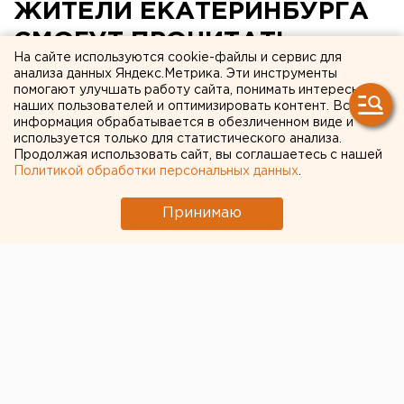
ЖИТЕЛИ ЕКАТЕРИНБУРГА
СМОГУТ ПРОЧИТАТЬ
На сайте используются cookie-файлы и сервис для
СТИХИ СОБСТВЕННОГО
анализа данных Яндекс.Метрика. Эти инструменты
помогают улучшать работу сайта, понимать интересы
СОЧИНЕНИЯ В ГОРОДСКОМ
наших пользователей и оптимизировать контент. Вся
информация обрабатывается в обезличенном виде и
ТРАМВАЕ
используется только для статистического анализа.
Продолжая использовать сайт, вы соглашаетесь с нашей
Политикой обработки персональных данных
.
ЕКАТЕРИНБУРГ. Жители Екатеринбурга с 17
сентября смогут читать стихи собственного
Принимаю
сочинения в городском трамвае, сообщила
администратор Дома писателя Светлана Надь.
ЕКАТЕРИНБУРГ. Жители Екатеринбурга с 17
сентября смогут читать стихи собственного
сочинения в городском трамвае, сообщила
администратор Дома писателя Светлана Надь. С
совместной просьбой разрешить проведение акции
к мэрии обратились литераторы и сотрудники