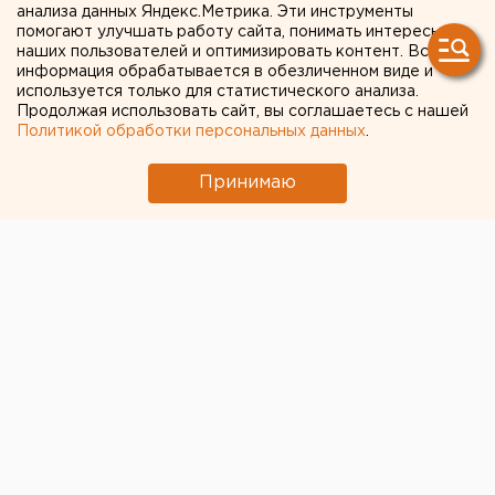
анализа данных Яндекс.Метрика. Эти инструменты
РАЗВЛЕКАТЕЛЬНЫХ
помогают улучшать работу сайта, понимать интересы
наших пользователей и оптимизировать контент. Вся
ЦЕНТРАХ И ТОРГОВЫХ
информация обрабатывается в обезличенном виде и
КОМПЛЕКСАХ
используется только для статистического анализа.
Продолжая использовать сайт, вы соглашаетесь с нашей
МАГНИТОГОРСКА
Политикой обработки персональных данных
.
ЧЕЛЯБИНСКОЙ ОБЛАСТИ
Принимаю
МАГНИТОГОРСК, ЧЕЛЯБИНСКОЙ ОБЛАСТИ.
МАГНИТОГОРСК, ЧЕЛЯБИНСКОЙ ОБЛАСТИ.
Автоматы по продаже презервативов появились в
развлекательных центрах и торговых комплексах
Магнитогорска Челябинской области, сообщили в
городском центре по борьбе и профилактике
СПИДа и ВИЧ-инфекции. Администрация города
долго не давала разрешение на размещение
установок по продаже контрацептивов. Однако
удобное нововведение, которое позволяет купить