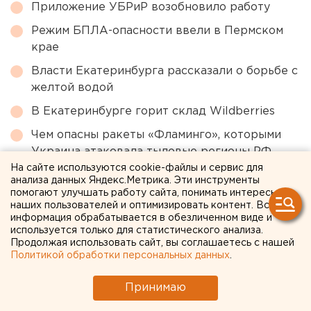
Приложение УБРиР возобновило работу
Режим БПЛА-опасности ввели в Пермском
крае
Власти Екатеринбурга рассказали о борьбе с
желтой водой
В Екатеринбурге горит склад Wildberries
Чем опасны ракеты «Фламинго», которыми
Украина атаковала тыловые регионы РФ
На сайте используются cookie-файлы и сервис для
анализа данных Яндекс.Метрика. Эти инструменты
← НОВОСТИ
помогают улучшать работу сайта, понимать интересы
наших пользователей и оптимизировать контент. Вся
информация обрабатывается в обезличенном виде и
5 ДЕКАБРЯ 2005 В 18:35
используется только для статистического анализа.
ЕАНовости
Продолжая использовать сайт, вы соглашаетесь с нашей
Политикой обработки персональных данных
.
ДЕТИ ПОСЕЛКА
Принимаю
КРАСНОСЕЛЬКУП ЯМАЛО-