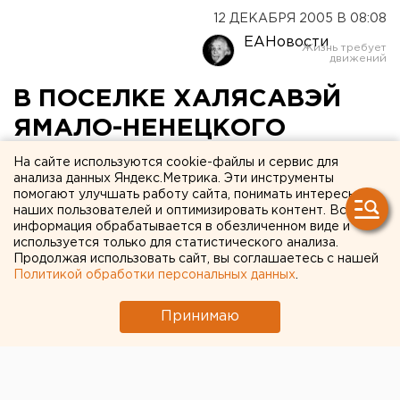
12 ДЕКАБРЯ 2005 В 08:08
ЕАНовости
В ПОСЕЛКЕ ХАЛЯСАВЭЙ
ЯМАЛО-НЕНЕЦКОГО
АВТОНОМНОГО ОКРУГА
На сайте используются cookie-файлы и сервис для
анализа данных Яндекс.Метрика. Эти инструменты
НАЧАЛСЯ ПРИЕМ
помогают улучшать работу сайта, понимать интересы
наших пользователей и оптимизировать контент. Вся
ДИКОРОСОВ И РЫБЫ У
информация обрабатывается в обезличенном виде и
ЧЛЕНОВ РОДОВОЙ
используется только для статистического анализа.
Продолжая использовать сайт, вы соглашаетесь с нашей
ОБЩИНЫ ЕТЫ-ЯЛЯ
Политикой обработки персональных данных
.
Принимаю
ХАЛЯСАВЭЙ, ЯМАЛО-НЕНЕЦКИЙ
АВТОНОМНЫЙ ОКРУГ.
ХАЛЯСАВЭЙ, ЯМАЛО-НЕНЕЦКИЙ АВТОНОМНЫЙ