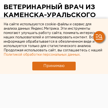
ВЕТЕРИНАРНЫЙ ВРАЧ ИЗ
КАМЕНСКА-УРАЛЬСКОГО
НАПИСАЛА КНИГУ В СТИЛЕ
На сайте используются cookie-файлы и сервис для
анализа данных Яндекс.Метрика. Эти инструменты
ФЭНТЕЗИ
помогают улучшать работу сайта, понимать интересы
наших пользователей и оптимизировать контент. Вся
информация обрабатывается в обезличенном виде и
КАМЕНСК-УРАЛЬСКИЙ. Ветеринарный врач из
используется только для статистического анализа.
Каменска-Уральского написала книгу в стиле
Продолжая использовать сайт, вы соглашаетесь с нашей
фэнтези.
Политикой обработки персональных данных
.
КАМЕНСК-УРАЛЬСКИЙ. Ветеринарный врач из
Принимаю
Каменска-Уральского написала книгу в стиле
фэнтези. Татьяна Антонова начала сочинять истории
еще в пятом классе. Тогда школьница придумывала
стихи, байки и небольшие рассказы. В студенческом
возрасте у юной писательницы все время отнимала
учеба. Желание творить вновь проснулось уже во
время беременности. Тогда Т.Антонова и начала