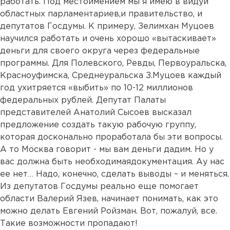
работать. Под местоимением мы я имею в видуи
областных парламентариев,и правительство, и
депутатов Госдумы. К примеру, Зелимхан Муцоев
научился работать и очень хорошо «вытаскивает»
деньги для своего округа через федеральные
программы. Для Полевского, Ревды, Первоуральска,
Красноуфимска, Среднеуральска З.Муцоев каждый
год ухитряется «выбить» по 10-12 миллионов
федеральных рублей. Депутат Палаты
представителей Анатолий Сысоев высказал
предложение создать такую рабочую группу,
которая досконально проработала бы эти вопросы.
А то Москва говорит - мы вам деньги дадим. Но у
вас должна быть необходимаядокументация. Ау нас
ее нет… Надо, конечно, сделать выводы – и меняться.
Из депутатов Госдумы реально еще помогает
области Валерий Язев, начинает понимать, как это
можно делать Евгений Ройзман. Вот, пожалуй, все.
Такие возможности пропадают!