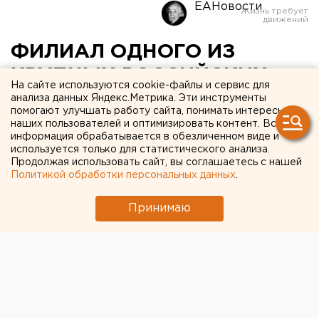
ЕАНовости
ФИЛИАЛ ОДНОГО ИЗ
КРУПНЫХ РОССИЙСКИХ
На сайте используются cookie-файлы и сервис для
БАНКОВ
анализа данных Яндекс.Метрика. Эти инструменты
помогают улучшать работу сайта, понимать интересы
СЕЛЬСКОХОЗЯЙСТВЕННОЙ
наших пользователей и оптимизировать контент. Вся
информация обрабатывается в обезличенном виде и
НАПРАВЛЕННОСТИ БУДЕТ
используется только для статистического анализа.
Продолжая использовать сайт, вы соглашаетесь с нашей
ОТКРЫТ НА СРЕДНЕМ
Политикой обработки персональных данных
.
УРАЛЕ В ЯНВАРЕ 2006
Принимаю
ГОДА
ЕКАТЕРИНБУРГ. Филиал одного из крупных
российских банков сельскохозяйственной
направленности будет открыт на Среднем Урале
в конце января 2006 года, сообщил областной