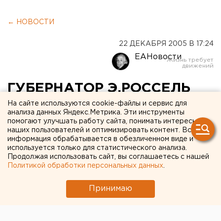
← НОВОСТИ
22 ДЕКАБРЯ 2005 В 17:24
ЕАНовости
ГУБЕРНАТОР Э.РОССЕЛЬ
НАЗВАЛ ГЛАВНЫЕ
На сайте используются cookie-файлы и сервис для
анализа данных Яндекс.Метрика. Эти инструменты
СОБЫТИЯ УХОДЯЩЕГО
помогают улучшать работу сайта, понимать интересы
наших пользователей и оптимизировать контент. Вся
ГОДА
информация обрабатывается в обезличенном виде и
используется только для статистического анализа.
Продолжая использовать сайт, вы соглашаетесь с нашей
ЕКАТЕРИНБУРГ. Главными событиями
Политикой обработки персональных данных
.
уходящего года губернатор Эдуард Россель
назвал 60-летие Победы в Великой
Принимаю
Отечественной войне, выставки «Оборона и
защита», «Магистраль» в Нижнем Тагиле, визиты
на Средний Урал председателя правительства