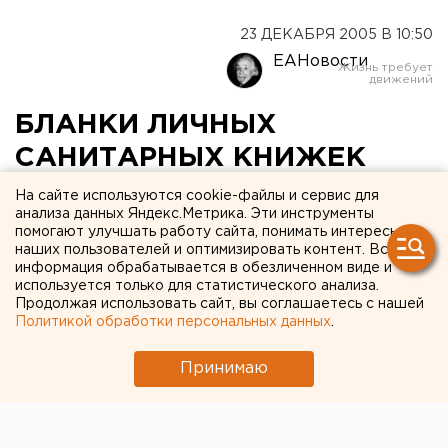
23 ДЕКАБРЯ 2005 В 10:50
ЕАНовости
БЛАНКИ ЛИЧНЫХ
САНИТАРНЫХ КНИЖЕК
НОВОГО ОБРАЗЦА
На сайте используются cookie-файлы и сервис для
анализа данных Яндекс.Метрика. Эти инструменты
ПОСТУПИЛИ В
помогают улучшать работу сайта, понимать интересы
наших пользователей и оптимизировать контент. Вся
ЕКАТЕРИНБУРГ
информация обрабатывается в обезличенном виде и
используется только для статистического анализа.
ЕКАТЕРИНБУРГ. Бланки личных санитарных
Продолжая использовать сайт, вы соглашаетесь с нашей
Политикой обработки персональных данных
.
книжек нового образца поступили в
Екатеринбург, сообщили в центральном
Принимаю
городском отделе территориального
управления Федеральной службы по надзору в
сфере защиты прав потребителей и