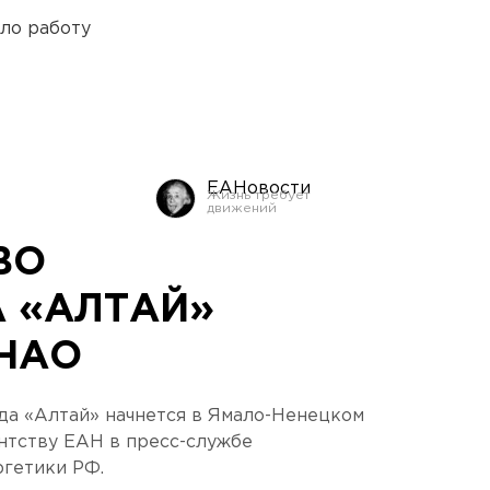
ло работу
ЕАНовости
ВО
 «АЛТАЙ»
ЯНАО
да «Алтай» начнется в Ямало-Ненецком
нтству ЕАН в пресс-службе
гетики РФ.