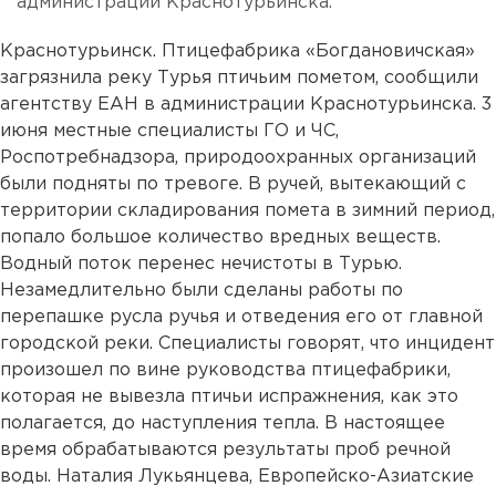
администрации Краснотурьинска.
Краснотурьинск. Птицефабрика «Богдановичская»
загрязнила реку Турья птичьим пометом, сообщили
агентству ЕАН в администрации Краснотурьинска. 3
июня местные специалисты ГО и ЧС,
Роспотребнадзора, природоохранных организаций
были подняты по тревоге. В ручей, вытекающий с
территории складирования помета в зимний период,
попало большое количество вредных веществ.
Водный поток перенес нечистоты в Турью.
Незамедлительно были сделаны работы по
перепашке русла ручья и отведения его от главной
городской реки. Специалисты говорят, что инцидент
произошел по вине руководства птицефабрики,
которая не вывезла птичьи испражнения, как это
полагается, до наступления тепла. В настоящее
время обрабатываются результаты проб речной
воды. Наталия Лукьянцева, Европейско-Азиатские