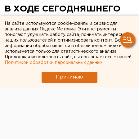
В ХОДЕ СЕГОДНЯШНЕГО
ВЫСТУПЛЕНИЯ С
На сайте используются cookie-файлы и сервис для
БЮДЖЕТНЫМ ПОСЛАНИЕМ
анализа данных Яндекс.Метрика. Эти инструменты
помогают улучшать работу сайта, понимать интересы
ЭДУАРД РОССЕЛЬ
наших пользователей и оптимизировать контент. Вся
информация обрабатывается в обезличенном виде и
ОЗВУЧИЛ ПРОГНОЗНЫЕ
используется только для статистического анализа.
Продолжая использовать сайт, вы соглашаетесь с нашей
ПОКАЗАТЕЛИ РАЗВИТИЯ
Политикой обработки персональных данных
.
СРЕДНЕГО УРАЛА НА 2007
Принимаю
ГОД
Екатеринбург. В ходе сегодняшнего
выступления с бюджетным посланием Эдуард
Россель озвучил прогнозные показатели
развития Среднего Урала на 2007 год.
Екатеринбург. В ходе сегодняшнего выступления с