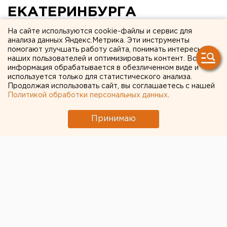
ЕКАТЕРИНБУРГА
СЛОЖИЛАСЬ
На сайте используются cookie-файлы и сервис для
анализа данных Яндекс.Метрика. Эти инструменты
КРИТИЧЕСКАЯ СИТУАЦИЯ
помогают улучшать работу сайта, понимать интересы
наших пользователей и оптимизировать контент. Вся
информация обрабатывается в обезличенном виде и
Екатеринбург. На алкогольном рынке
используется только для статистического анализа.
Екатеринбурга сложилась критическая ситуация,
Продолжая использовать сайт, вы соглашаетесь с нашей
сообщил агентству ЕАН заместитель министра
Политикой обработки персональных данных
.
сельского хозяйства и продовольствия области
Сергей Лацков.
Принимаю
Екатеринбург. На алкогольном рынке
Екатеринбурга сложилась критическая ситуация,
сообщил агентству ЕАН заместитель министра
сельского хозяйства и продовольствия области
Сергей Лацков. По мнению замминистра, причиной
дефицита алкоголя на прилавках стало
непрофессиональное отношение целого ряда
федеральных чиновников, включая депутатский