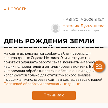
← НОВОСТИ
4 АВГУСТА 2006 В 15:11
Наталия Лукьянцева
ДЕНЬ РОЖДЕНИЯ ЗЕМЛИ
БЕЛОЯРСКОЙ ОТМЕЧАЕТСЯ
На сайте используются cookie-файлы и сервис для
5 АВГУСТА
анализа данных Яндекс.Метрика. Эти инструменты
помогают улучшать работу сайта, понимать интересы
наших пользователей и оптимизировать контент. Вся
Белоярский. День рождения земли Белоярской
информация обрабатывается в обезличенном виде и
отмечается 5 августа, сообщили агентству ЕАН в
используется только для статистического анализа.
Продолжая использовать сайт, вы соглашаетесь с нашей
администрации муниципального образования.
Политикой обработки персональных данных
.
Белоярский. День рождения земли Белоярской
Принимаю
отмечается 5 августа, сообщили агентству ЕАН в
администрации муниципального образования.