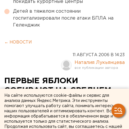
покидать курортные центры
Детей в тяжелом состоянии
госпитализировали после атаки БПЛА на
Геленджик
← НОВОСТИ
11 АВГУСТА 2006 В 14:23
Наталия Лукьянцева
ПЕРВЫЕ ЯБЛОКИ
СОБИРАЮТ НА СРЕДНЕМ
На сайте используются cookie-файлы и сервис для
УРАЛЕ
анализа данных Яндекс.Метрика. Эти инструменты
помогают улучшать работу сайта, понимать интересы
наших пользователей и оптимизировать контент. Вся
Камышлов. Первые яблоки собирают на Среднем
информация обрабатывается в обезличенном виде и
Урале, сообщили агентству ЕАН в
используется только для статистического анализа.
Продолжая использовать сайт, вы соглашаетесь с нашей
камышловском плодопитомнике.