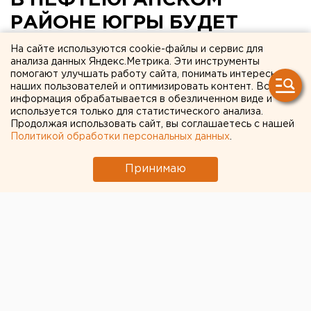
В НЕФТЕЮГАНСКОМ
РАЙОНЕ ЮГРЫ БУДЕТ
ОТРЕСТАВРИРОВАН
На сайте используются cookie-файлы и сервис для
анализа данных Яндекс.Метрика. Эти инструменты
ЕДИНСТВЕННЫЙ В ХМАО
помогают улучшать работу сайта, понимать интересы
наших пользователей и оптимизировать контент. Вся
ПАМЯТНИК ЛЕНИНУ
информация обрабатывается в обезличенном виде и
используется только для статистического анализа.
Нефтеюганск, Ханты-Мансийский автономный
Продолжая использовать сайт, вы соглашаетесь с нашей
Политикой обработки персональных данных
.
округ.
Принимаю
Нефтеюганск, Ханты-Мансийский автономный округ.
В Нефтеюганском районе Югры будет
отреставрирован единственный в ХМАО памятник
Ленину, сообщили агентству ЕАН в пресс-службе
муниципального образования. Местные жители не
помнят, в каком точно году появился здесь
монумент. Находится скульптура во дворе дома
детского творчества. За сохранностью памятника
присматривают местные дворники. В районной