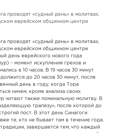
га проводят «судный день» в молитвах,
одском еврейском общинном центре
га проводят «судный день» в молитвах,
одском еврейском общинном центре
тый день еврейского нового года
ур) – момент искупления грехов и
лись в 10 часов. В 19 часов 30 минут
должится до 20 часов 30 минут, после
твенный день в году, когда Тора
ься ничем, кроме анализа своих
ур читают также поминальную молитву. В
азделяющую трапезу», после которой до
трогий пост. В этот день Синагоги
же те, кто не бывает там в течение года.
 традиции, завершается тем, что каждый