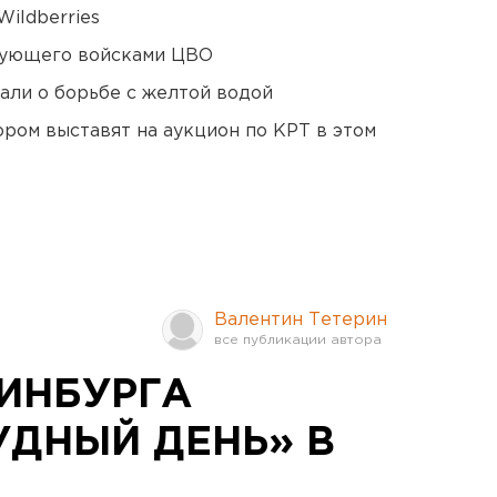
ildberries
дующего войсками ЦВО
али о борьбе с желтой водой
ором выставят на аукцион по КРТ в этом
Валентин Тетерин
РИНБУРГА
УДНЫЙ ДЕНЬ» В