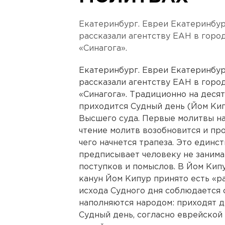
Екатеринбург. Евреи Екатеринбур
рассказали агентству ЕАН в гор
«Синагога».
Екатеринбург. Евреи Екатеринбур
рассказали агентству ЕАН в гор
«Синагога». Традиционно на деся
приходится Судный день (Йом Кип
Высшего суда. Первые молитвы нача
чтение молитв возобновится и про
чего начнется трапеза. Это единс
предписывает человеку не занимат
поступков и помыслов. В Йом Кип
канун Йом Кипур принято есть «р
исхода Судного дня соблюдается с
наполняются народом: приходят да
Судный день, согласно еврейской