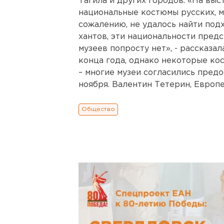
Тагила и других городов. «На вы
национальные костюмы русских, м
сожалению, не удалось найти под
хантов, эти национальности предс
музеев попросту нет», - рассказа
конца года, однако некоторые ко
– многие музеи согласились предо
ноября. Валентин Тетерин, Европей
Общество