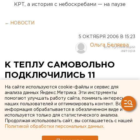
КРТ, а история с небоскребами — на паузе
← НОВОСТИ
5 ОКТЯБРЯ 2006 В 15:23
Ольга Беляева
К ТЕПЛУ САМОВОЛЬНО
ПОДКЛЮЧИЛИСЬ 11
КОММУНАЛЬНЫХ
На сайте используются cookie-файлы и сервис для
анализа данных Яндекс.Метрика. Эти инструменты
ПРЕДПРИЯТИЙ-
помогают улучшать работу сайта, понимать интересы
наших пользователей и оптимизировать контент. Вся
ДОЛЖНИКОВ
информация обрабатывается в обезличенном виде и
ЕКАТЕРИНБУРГА
используется только для статистического анализа.
Продолжая использовать сайт, вы соглашаетесь с нашей
Политикой обработки персональных данных
.
Екатеринбург. К теплу самовольно
подключились 11 коммунальных предприятий-