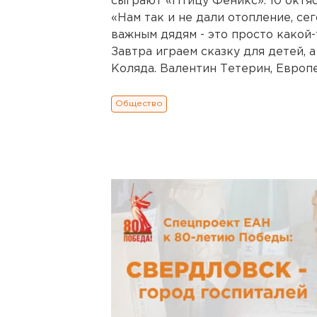
сыграют «Птицу Феникс». 10 октяб
«Нам так и не дали отопление, сег
важным дядям - это просто какой-
Завтра играем сказку для детей, а
Коляда. Валентин Тетерин, Европей
Общество