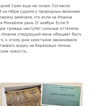
едний Урал еще не скоро. Согласно
9 октября судили о природных явлениях
тарину замечали, что если на Иоанна
а Михайлов день 21 ноября. Если 9
аре трижды наступят сильные оттепели.
на Иоанна следующий июнь обещает быть
о, к этому дню крестьяне заканчивали
таивать водку на березовых почках.
ие новости....