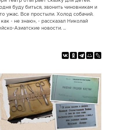
ря театр отыграет сказку для детей.
одня буду биться, звонить чиновникам и
то ужас. Все простыли. Холод собачий.
 как - не знаю», - рассказал Николай
ско-Азиатские новости. ...