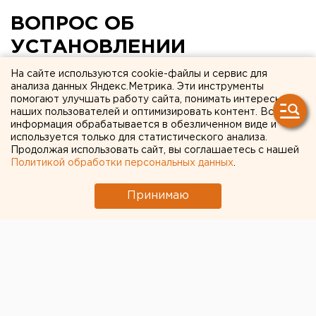
ВОПРОС ОБ
УСТАНОВЛЕНИИ
ПРЕДЕЛЬНОГО РАЗМЕРА
На сайте используются cookie-файлы и сервис для
анализа данных Яндекс.Метрика. Эти инструменты
ПЛАТЫ ЗА МЕЖЕВАНИЕ
помогают улучшать работу сайта, понимать интересы
наших пользователей и оптимизировать контент. Вся
ЗЕМЕЛЬ БУДЕТ РЕШЕН В
информация обрабатывается в обезличенном виде и
КУРГАНСКОЙ ОБЛАСТИ ДО
используется только для статистического анализа.
Продолжая использовать сайт, вы соглашаетесь с нашей
КОНЦА ГОДА
Политикой обработки персональных данных
.
Принимаю
Курган. Вопрос об установлении предельного
размера платы за межевание земель в
Курганской области будет решен до конца года,
сообщили агентству ЕАН председатель
областной Думы Марат Исламов.
Курган. Вопрос об установлении предельного
размера платы за межевание земель в Курганской