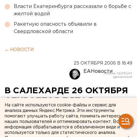
Власти Екатеринбурга рассказали о борьбе с
желтой водой
Ракетную опасность объявили в
Свердловской области
← НОВОСТИ
25 ОКТЯБРЯ 2006 В 16:49
ЕАНовости
В САЛЕХАРДЕ 26 ОКТЯБРЯ
ОТКРОЕТСЯ ПЯТАЯ
На сайте используются cookie-файлы и сервис для
МИНИСТЕРСКАЯ СЕССИЯ
анализа данных Яндекс.Метрика. Эти инструменты
помогают улучшать работу сайта, понимать интересы
АРКТИЧЕСКОГО СОВЕТА
наших пользователей и оптимизировать контент. Вся
информация обрабатывается в обезличенном виде и
используется только для статистического анализа.
Салехард, Ямало-Ненецкий автономный округ.