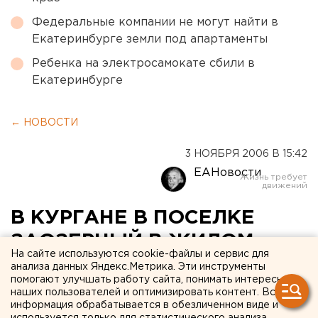
Федеральные компании не могут найти в
Екатеринбурге земли под апартаменты
Ребенка на электросамокате сбили в
Екатеринбурге
← НОВОСТИ
3 НОЯБРЯ 2006 В 15:42
ЕАНовости
В КУРГАНЕ В ПОСЕЛКЕ
ЗАОЗЕРНЫЙ В ЖИЛОМ
На сайте используются cookie-файлы и сервис для
МАССИВЕ НАЧАЛ
анализа данных Яндекс.Метрика. Эти инструменты
помогают улучшать работу сайта, понимать интересы
СТРОИТЬСЯ НОВЫЙ
наших пользователей и оптимизировать контент. Вся
информация обрабатывается в обезличенном виде и
МИКРОРАЙОН