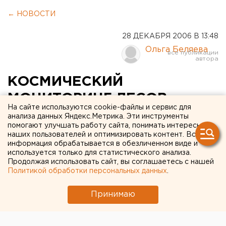
← НОВОСТИ
28 ДЕКАБРЯ 2006 В 13:48
Ольга Беляева
КОСМИЧЕСКИЙ
МОНИТОРИНГ ЛЕСОВ
На сайте используются cookie-файлы и сервис для
ВПЕРВЫЕ ПРОВЕДЕН НА
анализа данных Яндекс.Метрика. Эти инструменты
помогают улучшать работу сайта, понимать интересы
СРЕДНЕМ УРАЛЕ
наших пользователей и оптимизировать контент. Вся
информация обрабатывается в обезличенном виде и
используется только для статистического анализа.
Екатеринбург. Космический мониторинг лесов
Продолжая использовать сайт, вы соглашаетесь с нашей
впервые проведен на Среднем Урале, сообщили
Политикой обработки персональных данных
.
агентству ЕАН в пресс-службе областного
агентства лесного хозяйства.
Принимаю
Екатеринбург. Космический мониторинг лесов