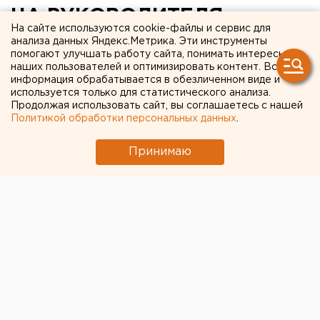
НА РУКОВОДИТЕЛЯ
На сайте используются cookie-файлы и сервис для
ПОДРАЗДЕЛЕНИЯ СЛУЖБЫ
анализа данных Яндекс.Метрика. Эти инструменты
помогают улучшать работу сайта, понимать интересы
БЕЗОПАСНОСТИ ЗАО
наших пользователей и оптимизировать контент. Вся
информация обрабатывается в обезличенном виде и
«КОРПОРАЦИЯ
используется только для статистического анализа.
«УРАЛИНВЕСТЭНЕРГО»
Продолжая использовать сайт, вы соглашаетесь с нашей
Политикой обработки персональных данных
.
СЕРГЕЯ ГЕРАСИНА
Принимаю
Екатеринбург. Вечером 19 января в Екатеринбурге
было совершено нападение на Сергея Герасина,
руководителя одного из подразделений службы
безопасности ЗАО «Корпорация
«Уралинвестэнерго», сообщили ЕАН в пресс-службе
акционерного общества. «Неустановленные
злоумышленники с близкого расстояния произвели в
него несколько выстрелов из травматического
оружия. Герасину нанесены ранения, он был