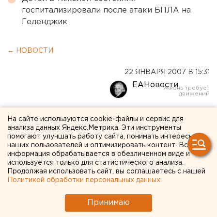
госпитализировали после атаки БПЛА на
Геленджик
← НОВОСТИ
22 ЯНВАРЯ 2007 В 15:31
ЕАНовости
43 КИЛОГРАММА
На сайте используются cookie-файлы и сервис для
анализа данных Яндекс.Метрика. Эти инструменты
НЕУЧТЕННОЙ РТУТИ
помогают улучшать работу сайта, понимать интересы
НАЙДЕНО НА ОДНОМ ИЗ
наших пользователей и оптимизировать контент. Вся
информация обрабатывается в обезличенном виде и
ПРЕДПРИЯТИЙ ПЕРМСКОГО
используется только для статистического анализа.
Продолжая использовать сайт, вы соглашаетесь с нашей
КРАЯ
Политикой обработки персональных данных
.
Принимаю
Пермь. На центральном складе ЗАО «Пермская
целлюлозно-бумажная компания» оперативники