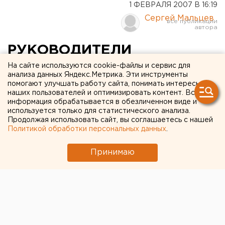
1 ФЕВРАЛЯ 2007 В 16:19
Сергей Мальцев
РУКОВОДИТЕЛИ
ПРЕДПРИЯТИЙ АСБЕСТА В
На сайте используются cookie-файлы и сервис для
анализа данных Яндекс.Метрика. Эти инструменты
МАССОВОМ ПОРЯДКЕ
помогают улучшать работу сайта, понимать интересы
наших пользователей и оптимизировать контент. Вся
ЗАКУПАЮТ АППАРАТЫ
информация обрабатывается в обезличенном виде и
используется только для статистического анализа.
ДЛЯ ПРОВЕРКИ
Продолжая использовать сайт, вы соглашаетесь с нашей
Политикой обработки персональных данных
.
ПОДЛИННОСТИ БАНКНОТ
Принимаю
Асбест. Руководители предприятий Асбеста в
массовом порядке закупают аппараты для
проверки подлинности банкнот, сообщили
агентству ЕАН в администрации Асбеста.
Асбест. Руководители предприятий Асбеста в