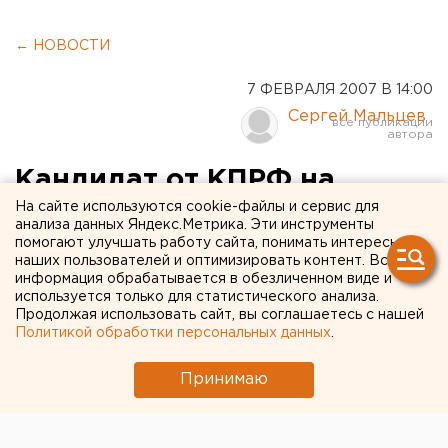
← НОВОСТИ
7 ФЕВРАЛЯ 2007 В 14:00
Сергей Мальцев
Кандидат от КПРФ на
довыборах в ППЗС
На сайте используются cookie-файлы и сервис для
анализа данных Яндекс.Метрика. Эти инструменты
собирается обратиться за
помогают улучшать работу сайта, понимать интересы
наших пользователей и оптимизировать контент. Вся
помощью к Геннадию
информация обрабатывается в обезличенном виде и
используется только для статистического анализа.
Зюганову
Продолжая использовать сайт, вы соглашаетесь с нашей
Политикой обработки персональных данных
.
Екатеринбург. Кандидат от КПРФ на довыборах
Принимаю
в ППЗС от Верх-Исетского округа Евгений
Боровик собирается обратиться к лидеру
коммунистов Геннадию Зюганову за помощью,