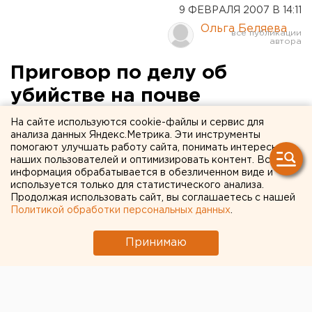
9 ФЕВРАЛЯ 2007 В 14:11
Ольга Беляева
Приговор по делу об
убийстве на почве
межнациональной розни
На сайте используются cookie-файлы и сервис для
анализа данных Яндекс.Метрика. Эти инструменты
вынесен в Екатеринбурге
помогают улучшать работу сайта, понимать интересы
наших пользователей и оптимизировать контент. Вся
информация обрабатывается в обезличенном виде и
используется только для статистического анализа.
270. Екатеринбург. Приговор по делу об убийстве
Продолжая использовать сайт, вы соглашаетесь с нашей
на почве межнациональной розни вынесен в
Политикой обработки персональных данных
.
Екатеринбурге 9 февраля, сообщили агентству ЕАН
в пресс-службе Свердловского областного суда. По
Принимаю
версии следствия, 1 октября 2005 года, группа
подростков, находясь в нетрезвом состоянии,
встретили на проспекте Ленина знакомого 21-
летнего Андрея Д., являющегося по национальности