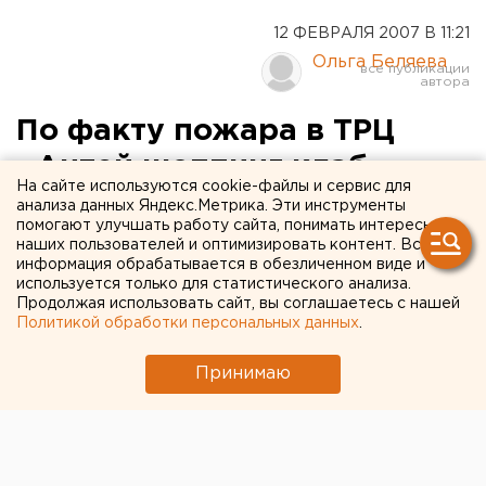
12 ФЕВРАЛЯ 2007 В 11:21
Ольга Беляева
По факту пожара в ТРЦ
«Антей шоппинг клаб»
На сайте используются cookie-файлы и сервис для
возбуждено уголовное
анализа данных Яндекс.Метрика. Эти инструменты
помогают улучшать работу сайта, понимать интересы
дело
наших пользователей и оптимизировать контент. Вся
информация обрабатывается в обезличенном виде и
используется только для статистического анализа.
Екатеринбург. По факту пожара в ТРЦ «Антей
Продолжая использовать сайт, вы соглашаетесь с нашей
шоппинг клаб» в Екатеринбурге возбуждено
Политикой обработки персональных данных
.
уголовное дело, сообщили агентству ЕАН в
пресс-службе областной прокуратуры.
Принимаю
Екатеринбург. По факту пожара в ТРЦ «Антей
шоппинг клаб» в Екатеринбурге возбуждено
уголовное дело, сообщили агентству ЕАН в пресс-