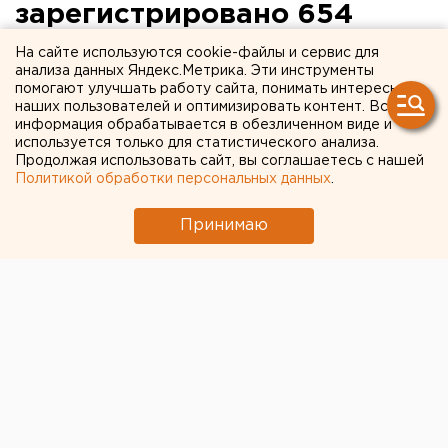
зарегистрировано 654
случая заболевания
На сайте используются cookie-файлы и сервис для
анализа данных Яндекс.Метрика. Эти инструменты
гриппом
помогают улучшать работу сайта, понимать интересы
наших пользователей и оптимизировать контент. Вся
информация обрабатывается в обезличенном виде и
Каменск-Уральский. В Каменске-Уральском
используется только для статистического анализа.
зарегистрировано 654 случая заболевания
Продолжая использовать сайт, вы соглашаетесь с нашей
гриппом, сообщили агентству ЕАН в
Политикой обработки персональных данных
.
администрации города.
Принимаю
Каменск-Уральский. В Каменске-Уральском
зарегистрировано 654 случая заболевания гриппом,
сообщили агентству ЕАН в администрации города.
Количество страдающих вирусным заболеванием по
сравнению с аналогичным периодом прошлого года
увеличилось на 200 человек. Средний многолетний
показатель заболеваемости гриппом составляет
1000 случаев. На сегодняшний день от недуга
привиты 50 тысяч каменцев. За счет федерального