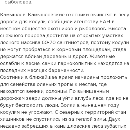
рыболовов.
Камышлов. Камышловские охотники вычистят в лесу
дороги для косуль, сообщили агентству ЕАН в
местном обществе охотников и рыболовов. Высота
снежного покрова достигла на открытых участках
лесного массива 60-70 сантиметров, поэтому косули
не могут пробраться к кормовым площадкам, стада
держатся вблизи деревень и дорог. Животные
ослабли к весне, самки парнокопытных находятся на
последних месяцах беременности.
Охотники в ближайшее время намерены проложить
для семейства оленьих тропы к местам, где
находятся веники, солонцы. По вычищенным
дорожкам звери должны уйти вглубь леса, где их не
будут беспокоить люди. Волки в нынешнем году
косулям не угрожают. С северных территорий стаи
хищников не спустились из-за теплой зимы. Двух
недавно забредших в камышловские леса зубастых