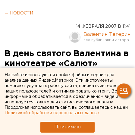
← НОВОСТИ
14 ФЕВРАЛЯ 2007 В 11:41
Валентин Тетерин
В день святого Валентина в
кинотеатре «Салют»
пройдет первый показ
На сайте используются cookie-файлы и сервис для
анализа данных Яндекс.Метрика. Эти инструменты
киноленты о влюбленном
помогают улучшать работу сайта, понимать интересы
наших пользователей и оптимизировать контент. Вся
байкере-экстремале
информация обрабатывается в обезличенном виде и
используется только для статистического анализа.
Екатеринбург. В день святого Валентина в
Продолжая использовать сайт, вы соглашаетесь с нашей
Политикой обработки персональных данных
.
кинотеатре «Салют» пройдет первый показ
киноленты о влюбленном байкере-экстремале,
Принимаю
сообщили агентству ЕАН в пресс-службе