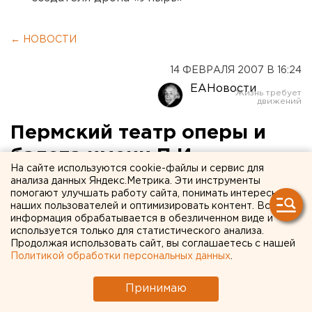
← НОВОСТИ
14 ФЕВРАЛЯ 2007 В 16:24
ЕАНовости
Пермский театр оперы и
балета имени П.И.
На сайте используются cookie-файлы и сервис для
Чайковского принимает
анализа данных Яндекс.Метрика. Эти инструменты
помогают улучшать работу сайта, понимать интересы
участие в Европейских
наших пользователей и оптимизировать контент. Вся
информация обрабатывается в обезличенном виде и
днях оперы
используется только для статистического анализа.
Продолжая использовать сайт, вы соглашаетесь с нашей
Политикой обработки персональных данных
.
Пермь. Пермский государственный
академический театр оперы и балета имени П.
Принимаю
Пермь. Пермский государственный академический