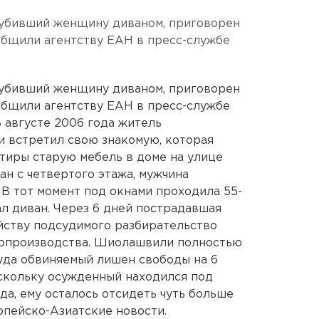
 убивший женщину диваном, приговорен
общили агентству ЕАН в пресс-службе
 убивший женщину диваном, приговорен
общили агентству ЕАН в пресс-службе
 августе 2006 года житель
 встретил свою знакомую, которая
ртиры старую мебель в доме на улице
ан с четвертого этажа, мужчина
 В тот момент под окнами проходила 55-
ал диван. Через 6 дней пострадавшая
айству подсудимого разбирательство
допроизводства. Шиолашвили полностью
уда обвиняемый лишен свободы на 6
скольку осужденный находился под
да, ему осталось отсидеть чуть больше
опейско-Азиатские новости.