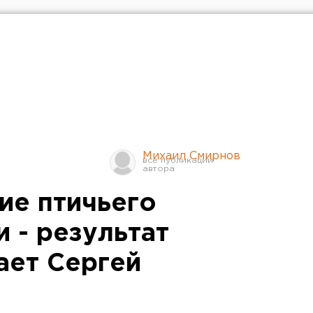
Михаил Смирнов
ие птичьего
и - результат
ает Сергей