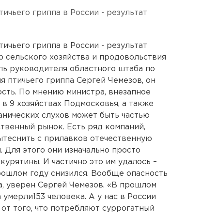
ичьего гриппа в России - результат
ичьего гриппа в России - результат
р сельского хозяйства и продовольствия
ль руководителя областного штаба по
 птичьего гриппа Сергей Чемезов, он
сть. По мнению министра, внезапное
в 9 хозяйствах Подмосковья, а также
нических слухов может быть частью
твенный рынок. Есть ряд компаний,
вытеснить с прилавков отечественную
 Для этого они изначально просто
урятины. И частично это им удалось –
прошлом году снизился. Вообще опасность
а, уверен Сергей Чемезов. «В прошлом
 умерли153 человека. А у нас в России
от того, что потребляют суррогатный