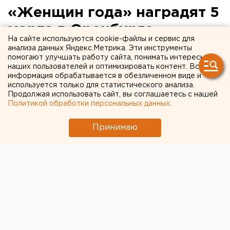
«Женщин года» наградят 5
марта в Оренбурге
На сайте используются cookie-файлы и сервис для
анализа данных Яндекс.Метрика. Эти инструменты
Оренбург. 5 марта в Оренбурге состоится
помогают улучшать работу сайта, понимать интересы
торжественная церемония награждения
наших пользователей и оптимизировать контент. Вся
информация обрабатывается в обезличенном виде и
победительниц городского конкурса «Женщина
используется только для статистического анализа.
года», сообщили агентству ЕАН в пресс-службе
Продолжая использовать сайт, вы соглашаетесь с нашей
мэрии Оренбурга.
Политикой обработки персональных данных
.
Оренбург. 5 марта в Оренбурге состоится
Принимаю
торжественная церемония награждения
победительниц городского конкурса «Женщина
года», сообщили агентству ЕАН в пресс-службе
мэрии Оренбурга. Ежегодное праздничное событие
позволяет поощрять высоким званием и ценными
подарками лучших представительниц слабого пола.
В этом году звание «Женщина – мать» завоевала
Ольга Безрукова. Учитель французского, отмеченная