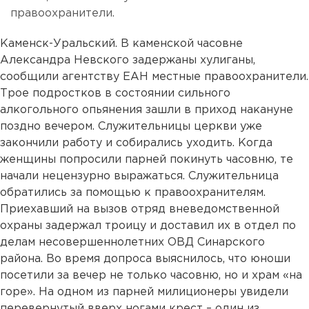
правоохранители.
Каменск-Уральский. В каменской часовне
Александра Невского задержаны хулиганы,
сообщили агентству ЕАН местные правоохранители.
Трое подростков в состоянии сильного
алкогольного опьянения зашли в приход накануне
поздно вечером. Служительницы церкви уже
закончили работу и собирались уходить. Когда
женщины попросили парней покинуть часовню, те
начали нецензурно выражаться. Служительница
обратились за помощью к правоохранителям.
Приехавший на вызов отряд вневедомственной
охраны задержал троицу и доставил их в отдел по
делам несовершеннолетних ОВД Синарского
района. Во время допроса выяснилось, что юноши
посетили за вечер не только часовню, но и храм «на
горе». На одном из парней милиционеры увидели
перевернутый вверх ногами крест – один из