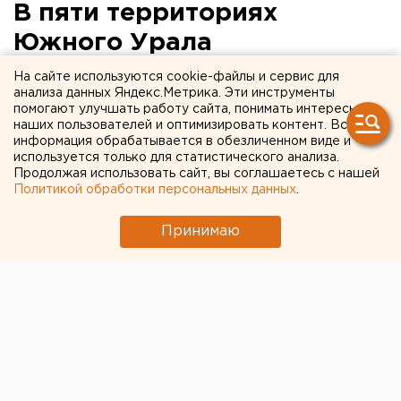
В пяти территориях
Южного Урала
продолжается эпидемия
На сайте используются cookie-файлы и сервис для
анализа данных Яндекс.Метрика. Эти инструменты
гриппа
помогают улучшать работу сайта, понимать интересы
наших пользователей и оптимизировать контент. Вся
информация обрабатывается в обезличенном виде и
Челябинск. В пяти территориях Южного Урала
используется только для статистического анализа.
продолжается эпидемия гриппа, сообщили
Продолжая использовать сайт, вы соглашаетесь с нашей
агентству ЕАН в пресс-службе управления
Политикой обработки персональных данных
.
Роспотребнадзора по Челябинской области.
Принимаю
Челябинск. В пяти территориях Южного Урала
продолжается эпидемия гриппа, сообщили
агентству ЕАН в пресс-службе управления
Роспотребнадзора по Челябинской области.
Эпидемиологическое положение продолжает
действовать в Челябинске, Южноуральске, Миассе, в
Увельском и Чебаркульском районах. В регионе
было зарегистрировано 29 323 случая острых