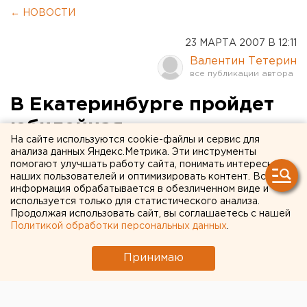
← НОВОСТИ
23 МАРТА 2007 В 12:11
Валентин Тетерин
В Екатеринбурге пройдет
юбилейная
На сайте используются cookie-файлы и сервис для
«синхронизация»
анализа данных Яндекс.Метрика. Эти инструменты
помогают улучшать работу сайта, понимать интересы
наших пользователей и оптимизировать контент. Вся
Екатеринбург. В Екатеринбурге пройдет
информация обрабатывается в обезличенном виде и
юбилейная «синхронизация», сообщили
используется только для статистического анализа.
Продолжая использовать сайт, вы соглашаетесь с нашей
агентству ЕАН организаторы проекта.
Политикой обработки персональных данных
.
Екатеринбург. В Екатеринбурге пройдет юбилейная
Принимаю
«синхронизация», сообщили агентству ЕАН
организаторы проекта. Фестиваль
электроакустической музыки и мультимедиа