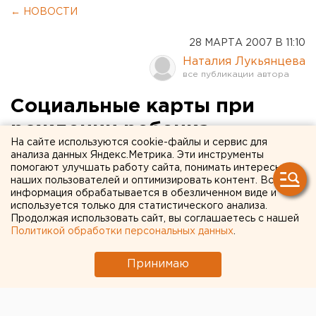
← НОВОСТИ
28 МАРТА 2007 В 11:10
Наталия Лукьянцева
Социальные карты при
рождении ребенка
На сайте используются cookie-файлы и сервис для
получают семьи Верхней
анализа данных Яндекс.Метрика. Эти инструменты
помогают улучшать работу сайта, понимать интересы
Пышмы
наших пользователей и оптимизировать контент. Вся
информация обрабатывается в обезличенном виде и
используется только для статистического анализа.
Верхняя Пышма. Шестьсот жителей Верхней
Продолжая использовать сайт, вы соглашаетесь с нашей
Пышмы получили социальные карты с начала
Политикой обработки персональных данных
.
2007 года, сообщили агентству ЕАН в
администрации города.
Принимаю
Верхняя Пышма. Шестьсот жителей Верхней Пышмы
получили социальные карты с начала 2007 года,