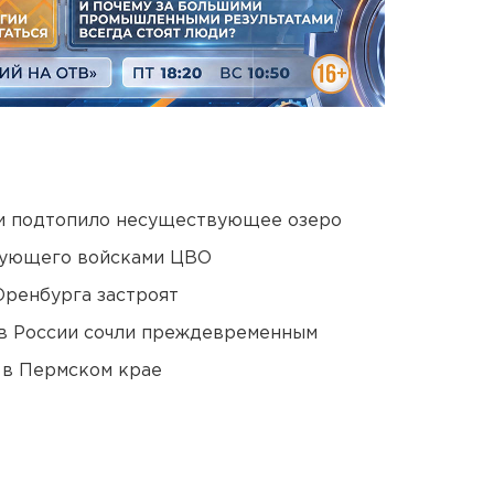
ти подтопило несуществующее озеро
дующего войсками ЦВО
Оренбурга застроят
в России сочли преждевременным
 в Пермском крае