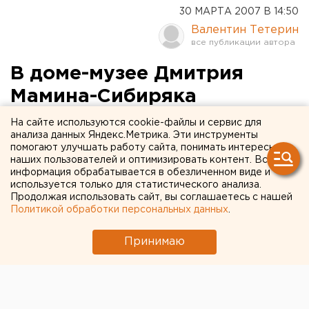
30 МАРТА 2007 В 14:50
Валентин Тетерин
В доме-музее Дмитрия
Мамина-Сибиряка
откроется выставка к 155-
На сайте используются cookie-файлы и сервис для
анализа данных Яндекс.Метрика. Эти инструменты
летию со дня рождения
помогают улучшать работу сайта, понимать интересы
наших пользователей и оптимизировать контент. Вся
писателя
информация обрабатывается в обезличенном виде и
используется только для статистического анализа.
Екатеринбург. В Мемориальном доме-музее
Продолжая использовать сайт, вы соглашаетесь с нашей
Политикой обработки персональных данных
.
Дмитрия Наркисовича Мамина-Сибиряка сегодня
откроется выставка, посвященная 155-летию со
Принимаю
дня рождения писателя, сообщили агентству
ЕАН сотрудники музея.
Екатеринбург. В Мемориальном доме-музее Дмитрия