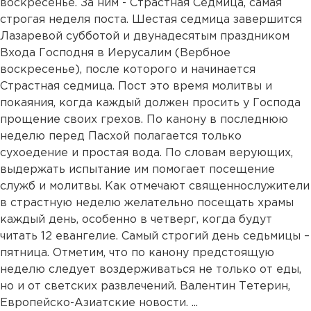
воскресенье. За ним - Страстная Седмица, самая
строгая неделя поста. Шестая седмица завершится
Лазаревой субботой и двунадесятым праздником
Входа Господня в Иерусалим (Вербное
воскресенье), после которого и начинается
Страстная седмица. Пост это время молитвы и
покаяния, когда каждый должен просить у Господа
прощение своих грехов. По канону в последнюю
неделю перед Пасхой полагается только
сухоедение и простая вода. По словам верующих,
выдержать испытание им помогает посещение
служб и молитвы. Как отмечают священнослужители
в страстную неделю желательно посещать храмы
каждый день, особенно в четверг, когда будут
читать 12 евангелие. Самый строгий день седьмицы –
пятница. Отметим, что по канону предстоящую
неделю следует воздерживаться не только от еды,
но и от светских развлечений. Валентин Тетерин,
Европейско-Азиатские новости. ...