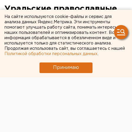
Уральские православные
готовятся к самой строгой
На сайте используются cookie-файлы и сервис для
анализа данных Яндекс.Метрика. Эти инструменты
неделе великого поста
помогают улучшать работу сайта, понимать интересы
наших пользователей и оптимизировать контент. Вся
информация обрабатывается в обезличенном виде и
Екатеринбург. Уральские православные
используется только для статистического анализа.
Продолжая использовать сайт, вы соглашаетесь с нашей
готовятся к встрече вербного воскресенья и
Политикой обработки персональных данных
.
самой строгой неделе великого поста, сообщили
агентству ЕАН в пресс-службе
Принимаю
Екатеринбургской Епархии.
Екатеринбург. Уральские православные готовятся к
встрече вербного воскресенья и самой строгой
неделе великого поста, сообщили агентству ЕАН в
пресс-службе Екатеринбургской Епархии. Подходит
к завершению Великий Пост. Впереди Вербное
воскресенье. За ним - Страстная Седмица, самая
строгая неделя поста. Шестая седмица завершится