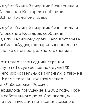
был убит бывший пиарщик бизнесмена и
Александр Костарев, сообщили
УВД по Пермскому краю.
был убит бывший пиарщик бизнесмена и
Александр Костарев, сообщили
УВД по Пермскому краю. Тело Костарева
омобиле «Ауди», припаркованном возле
 погиб от огнестрельного ранения в
естителем главы администрации
епутата Государственной думы РФ
 его избирательных кампаниях, а также в
 Кроме того, он являлся членом
и «Либеральная Россия».
вершалось покушение в 2002 году. Трое
де собственного дома. Сам пиарщик
по политическим мотивам и связано с