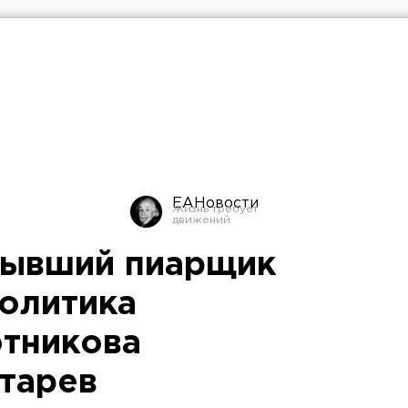
ЕАНовости
бывший пиарщик
политика
тникова
тарев