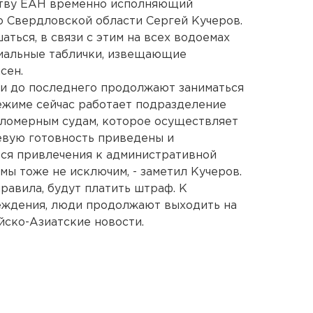
ству ЕАН временно исполняющий
о Свердловской области Сергей Кучеров.
ться, в связи с этим на всех водоемах
иальные таблички, извещающие
сен.
аки до последнего продолжают заниматься
ежиме сейчас работает подразделение
аломерным судам, которое осуществляет
оевую готовность приведены и
тся привлечения к административной
 мы тоже не исключим, - заметил Кучеров.
правила, будут платить штраф. К
еждения, люди продолжают выходить на
йско-Азиатские новости.