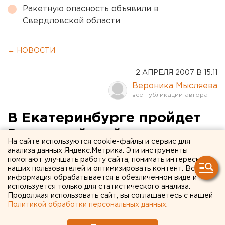
Ракетную опасность объявили в
Свердловской области
← НОВОСТИ
2 АПРЕЛЯ 2007 В 15:11
Вероника Мысляева
В Екатеринбурге пройдет
Всероссийский
На сайте используются cookie-файлы и сервис для
педагогический конкурс
анализа данных Яндекс.Метрика. Эти инструменты
помогают улучшать работу сайта, понимать интересы
наших пользователей и оптимизировать контент. Вся
Екатеринбург. В Екатеринбурге пройдет финал
информация обрабатывается в обезличенном виде и
VII Всероссийского конкурса «Мастер
используется только для статистического анализа.
Продолжая использовать сайт, вы соглашаетесь с нашей
педагогического труда по учебным и внеучебным
Политикой обработки персональных данных
.
формам физкультурно-оздоровительной и
спортивной работы», сообщили агентству ЕАН в